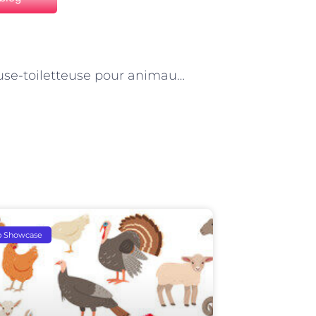
NEXT
Toiletteuse-toiletteuse pour animaux de ferme : un métier qui fait du bien-être animal une priorité
p Showcase