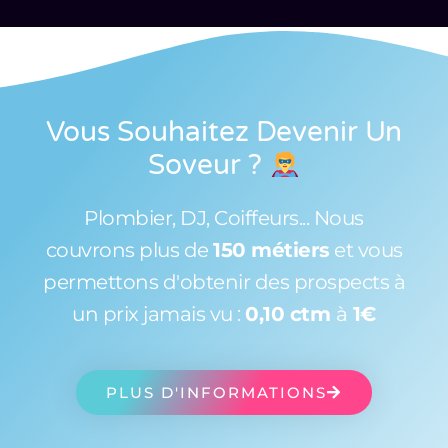
Vous Souhaitez Devenir Un
Soveur
?
Plombier, DJ, Coiffeurs... Nous
couvrons plus de
150 métiers
et vous
permettons d'obtenir des prospects à
un prix jamais vu :
0,10 ctm
à
1€
PLUS D'INFORMATIONS