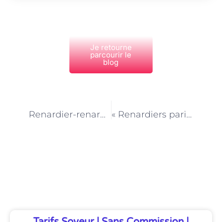
Je retourne
parcourir le
blog
PRÉCÉDENT
NEXT
Renardier-renardière à Paris : un métier insolite au service de la faune urbaine
« Renardiers parisiens : les gardiens des renards en pleine cité »
Découvrez Également