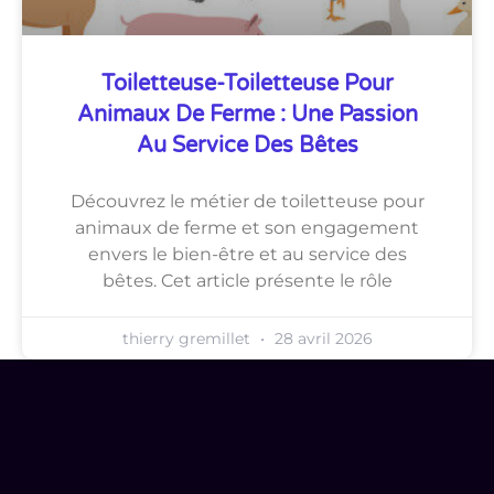
Toiletteuse-Toiletteuse Pour
Animaux De Ferme : Une Passion
Au Service Des Bêtes
Découvrez le métier de toiletteuse pour
animaux de ferme et son engagement
envers le bien-être et au service des
bêtes. Cet article présente le rôle
thierry gremillet
28 avril 2026