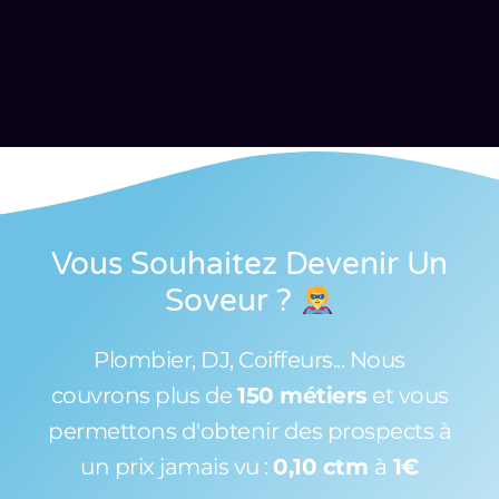
Vous Souhaitez Devenir Un
Soveur
?
Plombier, DJ, Coiffeurs... Nous
couvrons plus de
150 métiers
et vous
permettons d'obtenir des prospects à
un prix jamais vu :
0,10 ctm
à
1€