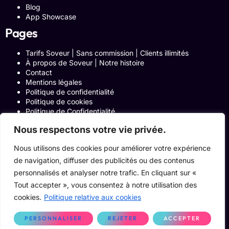
Blog
App Showcase
Pages
Tarifs Soveur | Sans commission | Clients illimités
À propos de Soveur | Notre histoire
Contact
Mentions légales
Politique de confidentialité
Politique de cookies
Politique de Confidentialité
Formulaire de contact
Nous respectons votre vie privée.
Blog
Notre histoire
Nous utilisons des cookies pour améliorer votre expérience
Programme Affiliation
Conditions générales d’utilisation
de navigation, diffuser des publicités ou des contenus
ACCUEIL
personnalisés et analyser notre trafic. En cliquant sur «
Onglets Zone Affilié
Tout accepter », vous consentez à notre utilisation des
Le Blog
cookies.
Politique relative aux cookies
Devenir pro
PERSONNALISER
REJETER
ACCEPTER