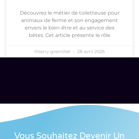
Découvrez le métier de toiletteuse pour
animaux de ferme et son engagement
envers le bien-être et au service des
bêtes. Cet article présente le rôle
thierry gremillet
28 avril 2026
Vous Souhaitez Devenir Un