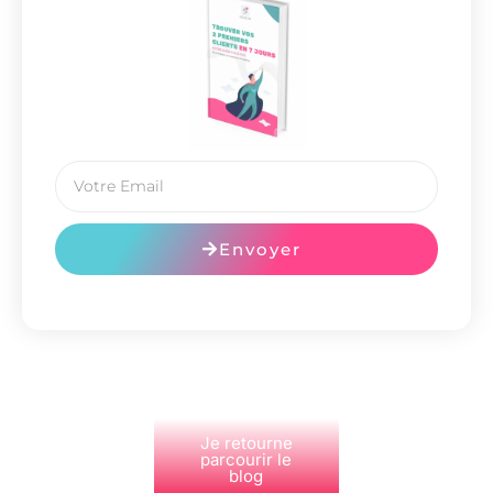
Envoyer
Je retourne
parcourir le
blog