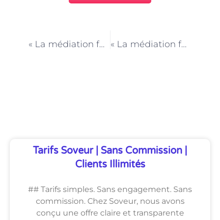
PRÉCÉDENT
NEXT
« La médiation familiale à Paris : une solution pour les familles confrontées à l’aliénation parentale »
« La médiation familiale à Paris : une approche collaborative pour la résolution des conflits »
Découvrez Également
Tarifs Soveur | Sans Commission |
Clients Illimités
## Tarifs simples. Sans engagement. Sans
commission. Chez Soveur, nous avons
conçu une offre claire et transparente