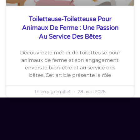
Toiletteuse-Toiletteuse Pour
Animaux De Ferme : Une Passion
Au Service Des Bêtes
Découvrez le métier de toiletteuse pour
animaux de ferme et son engagement
envers le bien-être et au service des
bêtes. Cet article présente le rôle
thierry gremillet
28 avril 2026