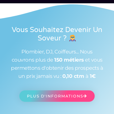
Vous Souhaitez Devenir Un
Soveur
?
Plombier, DJ, Coiffeurs... Nous
couvrons plus de
150 métiers
et vous
permettons d'obtenir des prospects à
un prix jamais vu :
0,10 ctm
à
1€
PLUS D'INFORMATIONS