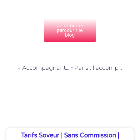
Je retourne
parcourir le
blog
PRÉCÉDENT
NEXT
« Accompagnant scolaire à Paris : un soutien pour les élèves en situation de maladie »
« Paris : l’accompagnement scolaire, un outil pour renforcer l’estime de soi des élèves »
Découvrez Également
Tarifs Soveur | Sans Commission |