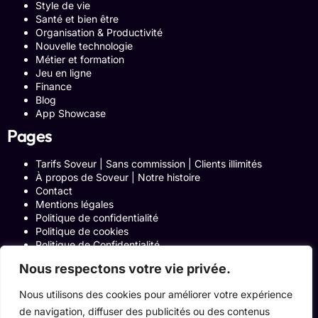
Style de vie
Santé et bien être
Organisation & Productivité
Nouvelle technologie
Métier et formation
Jeu en ligne
Finance
Blog
App Showcase
Pages
Tarifs Soveur | Sans commission | Clients illimités
À propos de Soveur | Notre histoire
Contact
Mentions légales
Politique de confidentialité
Politique de cookies
Politique de Confidentialité
Formulaire de contact
Nous respectons votre vie privée.
Blog
Notre histoire
Nous utilisons des cookies pour améliorer votre expérience
Programme Affiliation
de navigation, diffuser des publicités ou des contenus
Conditions générales d’utilisation