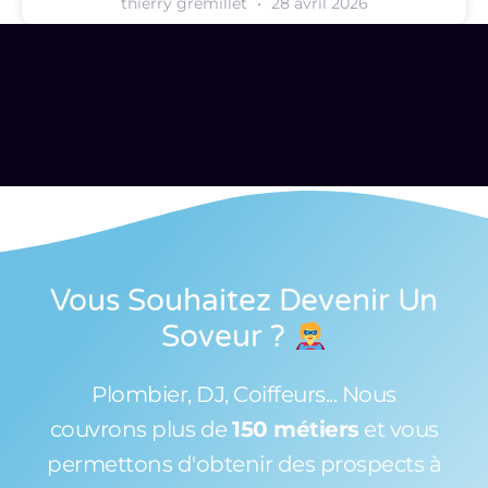
thierry gremillet
28 avril 2026
Vous Souhaitez Devenir Un
Soveur
?
Plombier, DJ, Coiffeurs... Nous
couvrons plus de
150 métiers
et vous
permettons d'obtenir des prospects à