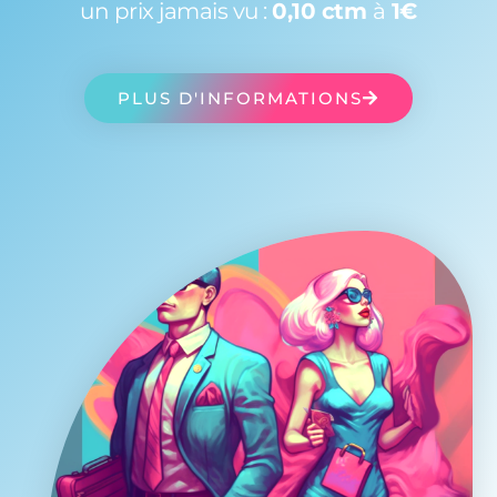
un prix jamais vu :
0,10 ctm
à
1€
PLUS D'INFORMATIONS