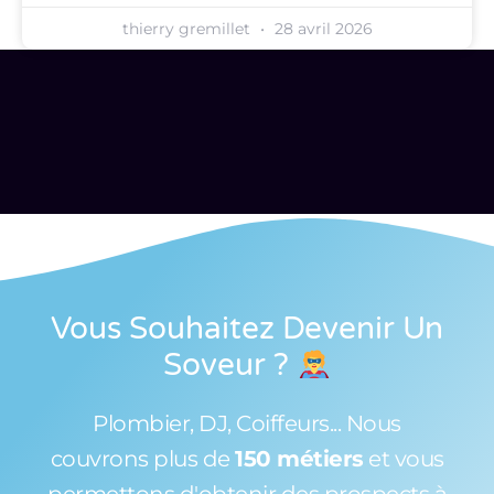
thierry gremillet
28 avril 2026
Vous Souhaitez Devenir Un
Soveur
?
Plombier, DJ, Coiffeurs... Nous
couvrons plus de
150 métiers
et vous