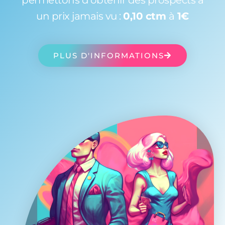
permettons d'obtenir des prospects à
un prix jamais vu :
0,10 ctm
à
1€
PLUS D'INFORMATIONS