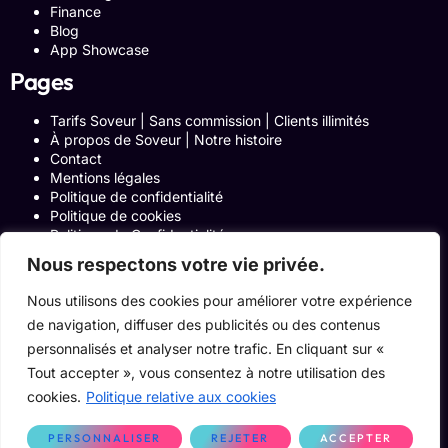
Finance
Blog
App Showcase
Pages
Tarifs Soveur | Sans commission | Clients illimités
À propos de Soveur | Notre histoire
Contact
Mentions légales
Politique de confidentialité
Politique de cookies
Politique de Confidentialité
Formulaire de contact
Nous respectons votre vie privée.
Blog
Notre histoire
Nous utilisons des cookies pour améliorer votre expérience
Programme Affiliation
de navigation, diffuser des publicités ou des contenus
Conditions générales d’utilisation
personnalisés et analyser notre trafic. En cliquant sur «
ACCUEIL
Onglets Zone Affilié
Tout accepter », vous consentez à notre utilisation des
Le Blog
cookies.
Politique relative aux cookies
Devenir pro
PERSONNALISER
REJETER
ACCEPTER