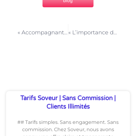
blog
PRÉCÉDENT
NEXT
« Accompagnant scolaire à Paris : un soutien pour les élèves en difficulté linguistique »
« L’importance de l’Agent de service à la personne à Paris : un pilier essentiel du bien-être »
Découvrez Également
Tarifs Soveur | Sans Commission |
Clients Illimités
## Tarifs simples. Sans engagement. Sans
commission. Chez Soveur, nous avons