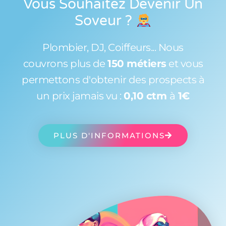
Vous Souhaitez Devenir Un
Soveur
?
Plombier, DJ, Coiffeurs... Nous
couvrons plus de
150 métiers
et vous
permettons d'obtenir des prospects à
un prix jamais vu :
0,10 ctm
à
1€
PLUS D'INFORMATIONS