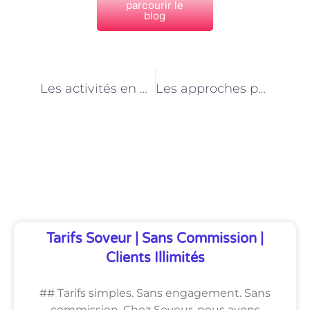
parcourir le
blog
PRÉCÉDENT
NEXT
Les activités en plein air les plus populaires dans les centres de loisirs à Paris
Les approches pour favoriser la sensibilisation à l’environnement dans les centres de loisirs à Paris
Découvrez Également
Tarifs Soveur | Sans Commission |
Clients Illimités
## Tarifs simples. Sans engagement. Sans
commission. Chez Soveur, nous avons