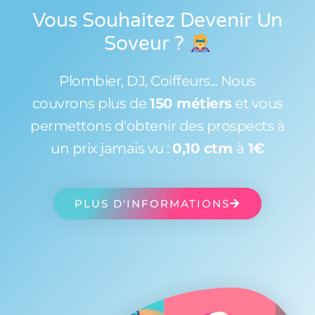
Vous Souhaitez Devenir Un
Soveur
?
Plombier, DJ, Coiffeurs... Nous
couvrons plus de
150 métiers
et vous
permettons d'obtenir des prospects à
un prix jamais vu :
0,10 ctm
à
1€
PLUS D'INFORMATIONS