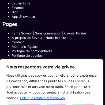
Jeu en ligne
Finance
Blog
App Showcase
Pages
Tarifs Soveur | Sans commission | Clients illimités
À propos de Soveur | Notre histoire
Contact
Mentions légales
Politique de confidentialité
Politique de cookies
Politique de Confidentialité
Formulaire de contact
Nous respectons votre vie privée.
Blog
Notre histoire
Nous utilisons des cookies pour améliorer votre expérience
Programme Affiliation
de navigation, diffuser des publicités ou des contenus
Conditions générales d’utilisation
personnalisés et analyser notre trafic. En cliquant sur «
ACCUEIL
Onglets Zone Affilié
Tout accepter », vous consentez à notre utilisation des
Le Blog
cookies.
Politique relative aux cookies
Devenir pro