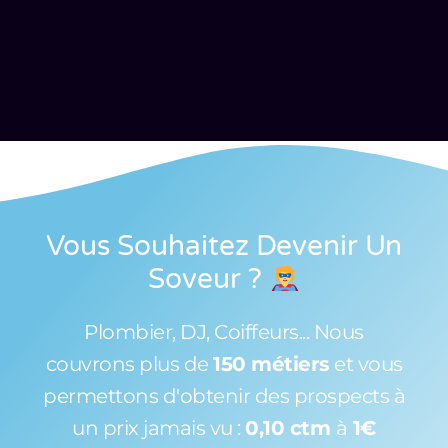
Vous Souhaitez Devenir Un
Soveur
?
Plombier, DJ, Coiffeurs... Nous
couvrons plus de
150 métiers
et vous
permettons d'obtenir des prospects à
un prix jamais vu :
0,10 ctm
à
1€