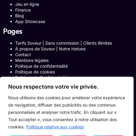
Jeu en ligne
Finance
Blog
App Showcase
Pages
Tarifs Soveur | Sans commission | Clients illimités
À propos de Soveur | Notre histoire
Contact
Mentions légales
Politique de confidentialité
Politique de cookies
Politique de Confidentialité
Formulaire de contact
Nous respectons votre vie privée.
Blog
Notre histoire
Nous utilisons des cookies pour améliorer votre expérience
Programme Affiliation
de navigation, diffuser des publicités ou des contenus
Conditions générales d’utilisation
personnalisés et analyser notre trafic. En cliquant sur «
ACCUEIL
Onglets Zone Affilié
Tout accepter », vous consentez à notre utilisation des
Le Blog
cookies.
Politique relative aux cookies
Devenir pro