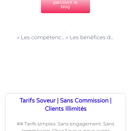
parcourir le
blog
PRÉCÉDENT
NEXT
« Les compétences clés pour exceller en tant qu’Agent de service à la personne à Paris »
« Les bénéfices de l’assistance à domicile : le rôle essentiel de l’Agent de service à la personne à Paris »
Découvrez Également
Tarifs Soveur | Sans Commission |
Clients Illimités
## Tarifs simples. Sans engagement. Sans
commission. Chez Soveur, nous avons