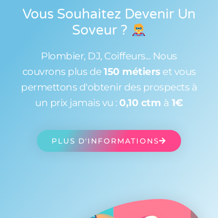
Vous Souhaitez Devenir Un
Soveur
?
Plombier, DJ, Coiffeurs... Nous
couvrons plus de
150 métiers
et vous
permettons d'obtenir des prospects à
un prix jamais vu :
0,10 ctm
à
1€
PLUS D'INFORMATIONS