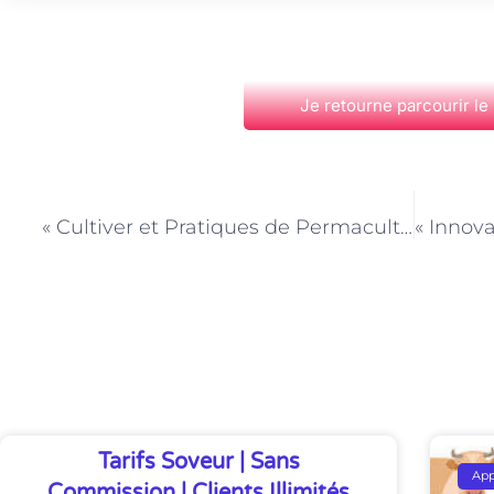
Je retourne parcourir le
PRÉCÉDENT
« Cultiver et Pratiques de Permaculture en Milieu Urbain »
Découvrez Également
Tarifs Soveur | Sans
Ap
Commission | Clients Illimités