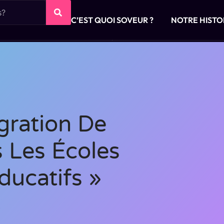
C’EST QUOI SOVEUR ?
NOTRE HISTO
égration De
s Les Écoles
ducatifs »
3