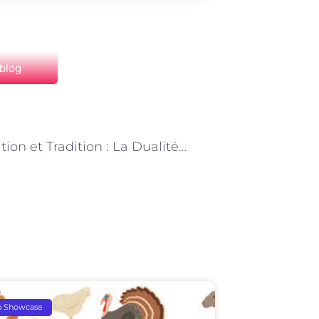
 blog
NEXT
« Innovation et Tradition : La Dualité dans le Monde des Barmans Parisiens »
p Showcase