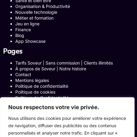
Santé et bien être
Organisation & Productivité
Nouvelle technologie
Métier et formation
Jeu en ligne
Finance
Blog
App Showcase
Pages
Tarifs Soveur | Sans commission | Clients illimités
À propos de Soveur | Notre histoire
Contact
Mentions légales
Politique de confidentialité
Politique de cookies
Politique de Confidentialité
Formulaire de contact
Nous respectons votre vie privée.
Blog
Notre histoire
Nous utilisons des cookies pour améliorer votre expérience
Programme Affiliation
de navigation, diffuser des publicités ou des contenus
Conditions générales d’utilisation
ACCUEIL
personnalisés et analyser notre trafic. En cliquant sur «