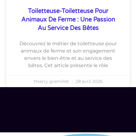
Toiletteuse-Toiletteuse Pour
Animaux De Ferme : Une Passion
Au Service Des Bêtes
Découvrez le métier de toiletteuse pour
animaux de ferme et son engagement
envers le bien-être et au service des
bêtes. Cet article présente le rôle
thierry gremillet
28 avril 2026