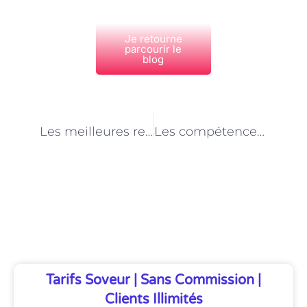
Je retourne
parcourir le
blog
PRÉCÉDENT
NEXT
Les meilleures ressources en ligne pour les développeurs d’applications mobiles à Paris
Les compétences en gestion de projet nécessaires pour les développeurs d’applications mobiles à Paris
Découvrez Également
Tarifs Soveur | Sans Commission |
Clients Illimités