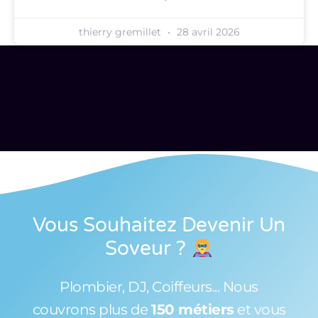
thierry gremillet
28 avril 2026
Vous Souhaitez Devenir Un
Soveur
?
Plombier, DJ, Coiffeurs... Nous
couvrons plus de
150 métiers
et vous