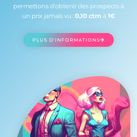
permettons d'obtenir des prospects à
un prix jamais vu :
0,10 ctm
à
1€
PLUS D'INFORMATIONS