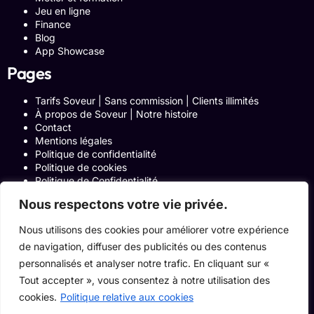
Jeu en ligne
Finance
Blog
App Showcase
Pages
Tarifs Soveur | Sans commission | Clients illimités
À propos de Soveur | Notre histoire
Contact
Mentions légales
Politique de confidentialité
Politique de cookies
Politique de Confidentialité
Formulaire de contact
Nous respectons votre vie privée.
Blog
Notre histoire
Nous utilisons des cookies pour améliorer votre expérience
Programme Affiliation
de navigation, diffuser des publicités ou des contenus
Conditions générales d’utilisation
ACCUEIL
personnalisés et analyser notre trafic. En cliquant sur «
Onglets Zone Affilié
Tout accepter », vous consentez à notre utilisation des
Le Blog
cookies.
Politique relative aux cookies
Devenir pro