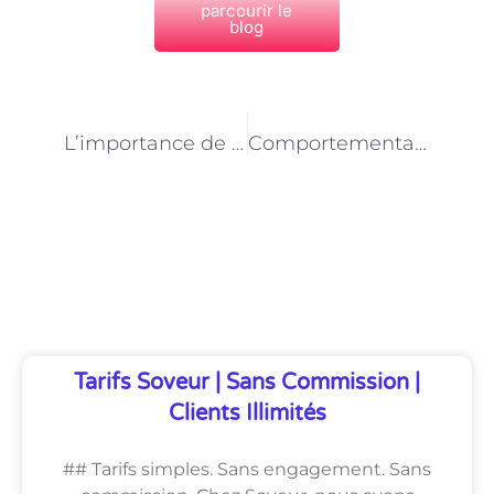
parcourir le
blog
PRÉCÉDENT
NEXT
L’importance de la prévention dans le métier de comportementaliste animalier à Paris
Comportementaliste animalier à Paris : une approche personnalisée pour chaque animal
Découvrez Également
Tarifs Soveur | Sans Commission |
Clients Illimités
## Tarifs simples. Sans engagement. Sans