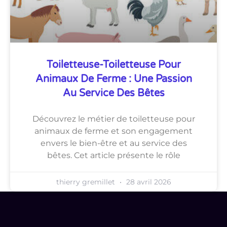
Toiletteuse-Toiletteuse Pour
Animaux De Ferme : Une Passion
Au Service Des Bêtes
Découvrez le métier de toiletteuse pour
animaux de ferme et son engagement
envers le bien-être et au service des
bêtes. Cet article présente le rôle
thierry gremillet
28 avril 2026