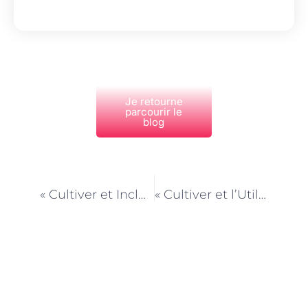
Je retourne
parcourir le
blog
PRÉCÉDENT
NEXT
« Cultiver et Inclusion Sociale : Favoriser la Cohésion dans les Quartiers »
« Cultiver et l’Utilisation Créative des Espaces Vacants en Ville »
Découvrez Également