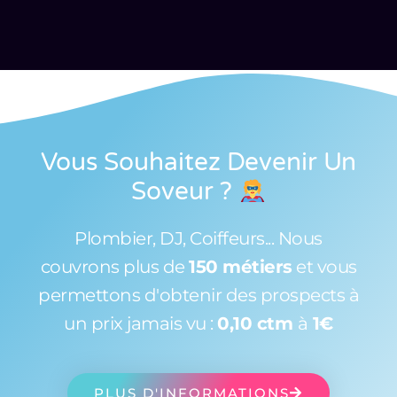
Vous Souhaitez Devenir Un
Soveur
?
Plombier, DJ, Coiffeurs... Nous
couvrons plus de
150 métiers
et vous
permettons d'obtenir des prospects à
un prix jamais vu :
0,10 ctm
à
1€
PLUS D'INFORMATIONS