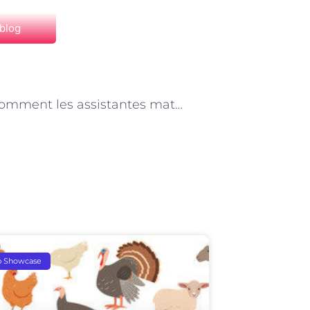
 blog
NEXT
Paris : comment les assistantes maternelles accompagnent-ils les enfants en situation de handicap ?
p Showcase