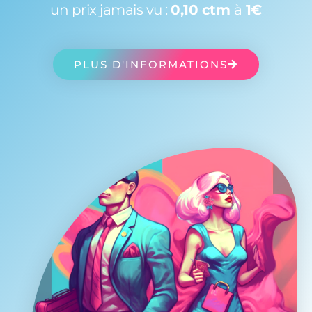
un prix jamais vu :
0,10 ctm
à
1€
PLUS D'INFORMATIONS