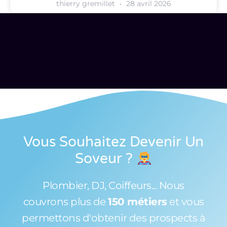
thierry gremillet
28 avril 2026
Vous Souhaitez Devenir Un
Soveur
?
Plombier, DJ, Coiffeurs... Nous
couvrons plus de
150 métiers
et vous
permettons d'obtenir des prospects à