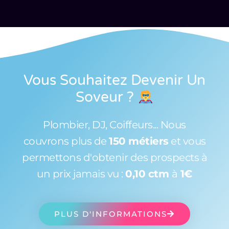
Vous Souhaitez Devenir Un
Soveur
?
Plombier, DJ, Coiffeurs... Nous
couvrons plus de
150 métiers
et vous
permettons d'obtenir des prospects à
un prix jamais vu :
0,10 ctm
à
1€
PLUS D'INFORMATIONS