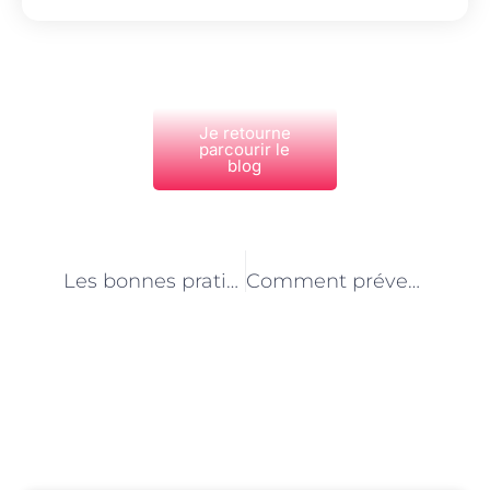
Je retourne
parcourir le
blog
PRÉCÉDENT
NEXT
Les bonnes pratiques en matière d’hygiène et de sécurité dans le métier d’assistant(e) de vie aux familles
Comment prévenir et gérer l’épuisement professionnel en tant qu’assistant(e) de vie aux familles
Découvrez Également