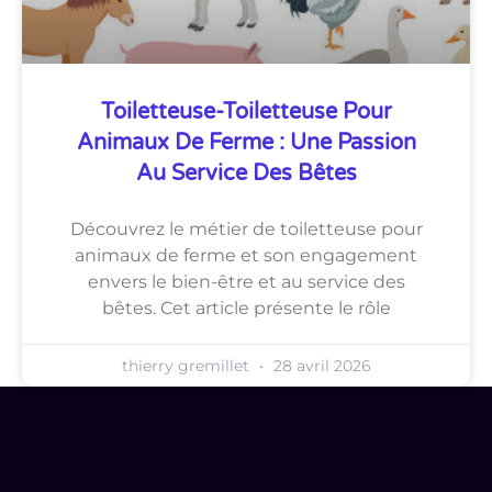
Toiletteuse-Toiletteuse Pour
Animaux De Ferme : Une Passion
Au Service Des Bêtes
Découvrez le métier de toiletteuse pour
animaux de ferme et son engagement
envers le bien-être et au service des
bêtes. Cet article présente le rôle
thierry gremillet
28 avril 2026