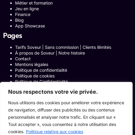
Métier et formation
Jeu en ligne
Finance
Blog
App Showcase
Pages
Tarifs Soveur | Sans commission | Clients illimités
À propos de Soveur | Notre histoire
Contact
Mentions légales
Politique de confidentialité
Politique de cookies
Politique de Confidentialité
Formulaire de contact
Nous respectons votre vie privée.
Blog
Notre histoire
Nous utilisons des cookies pour améliorer votre expérience
Programme Affiliation
de navigation, diffuser des publicités ou des contenus
Conditions générales d’utilisation
ACCUEIL
personnalisés et analyser notre trafic. En cliquant sur «
Onglets Zone Affilié
Tout accepter », vous consentez à notre utilisation des
Le Blog
cookies.
Politique relative aux cookies
Devenir pro