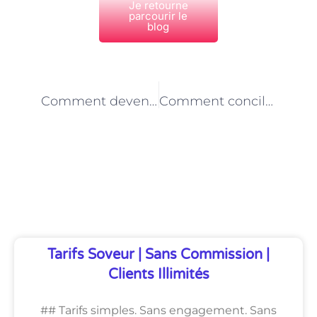
Je retourne
parcourir le
blog
PRÉCÉDENT
NEXT
Comment devenir assistant(e) de vie aux familles : formation et compétences requises.
Comment concilier vie professionnelle et vie personnelle en tant qu’assistant(e) de vie aux familles.
Découvrez Également
Tarifs Soveur | Sans Commission |
Clients Illimités
## Tarifs simples. Sans engagement. Sans