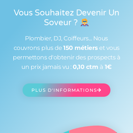
Vous Souhaitez Devenir Un
Soveur
?
Plombier, DJ, Coiffeurs... Nous
couvrons plus de
150 métiers
et vous
permettons d'obtenir des prospects à
un prix jamais vu :
0,10 ctm
à
1€
PLUS D'INFORMATIONS