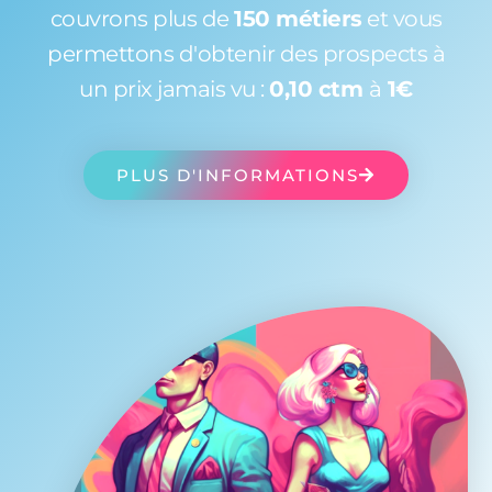
couvrons plus de
150 métiers
et vous
permettons d'obtenir des prospects à
un prix jamais vu :
0,10 ctm
à
1€
PLUS D'INFORMATIONS