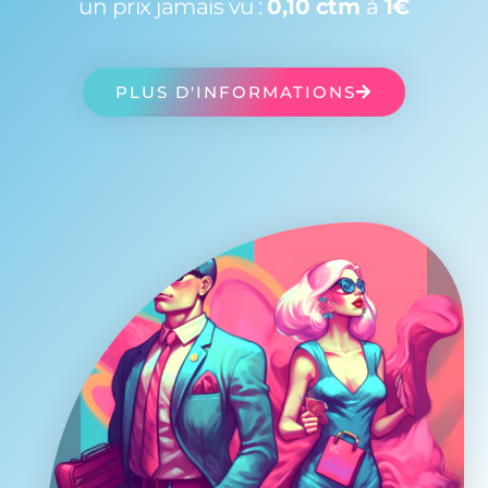
un prix jamais vu :
0,10 ctm
à
1€
PLUS D'INFORMATIONS