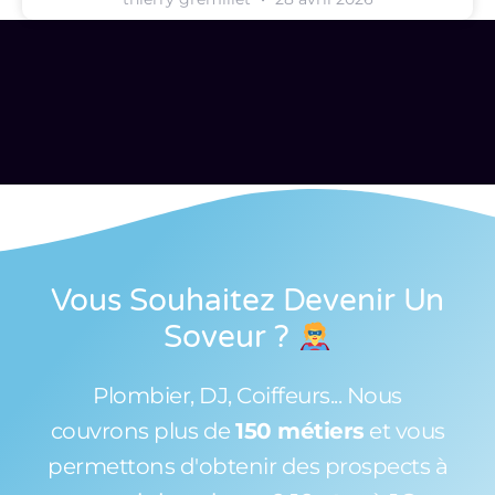
Vous Souhaitez Devenir Un
Soveur
?
Plombier, DJ, Coiffeurs... Nous
couvrons plus de
150 métiers
et vous
permettons d'obtenir des prospects à