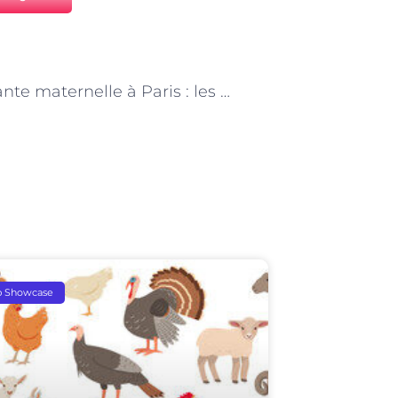
NEXT
« Assistante maternelle à Paris : les bénéfices de la socialisation entre enfants accueillis »
p Showcase