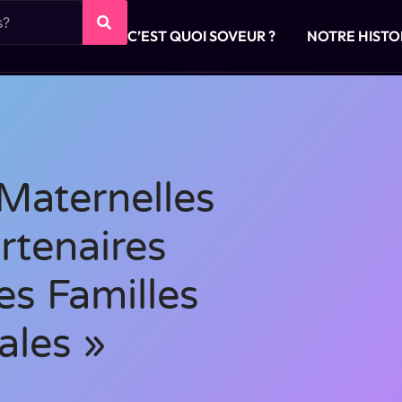
C’EST QUOI SOVEUR ?
NOTRE HISTO
 Maternelles
rtenaires
es Familles
les »