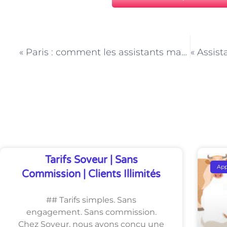
PRÉCÉDENT
« Paris : comment les assistants maternels doivent-ils la motricité et la coordination des enfants ? »
Découvrez Également
Tarifs Soveur | Sans
Ap
Commission | Clients Illimités
## Tarifs simples. Sans
engagement. Sans commission.
Chez Soveur, nous avons conçu une