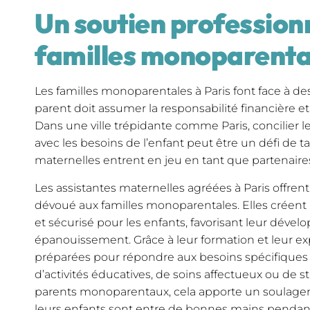
Un soutien professionn
familles monoparenta
Les familles monoparentales à Paris font face à des
parent doit assumer la responsabilité financière e
Dans une ville trépidante comme Paris, concilier l
avec les besoins de l’enfant peut être un défi de tai
maternelles entrent en jeu en tant que partenaires
Les assistantes maternelles agréées à Paris offren
dévoué aux familles monoparentales. Elles créen
et sécurisé pour les enfants, favorisant leur déve
épanouissement. Grâce à leur formation et leur exp
préparées pour répondre aux besoins spécifiques de
d’activités éducatives, de soins affectueux ou de st
parents monoparentaux, cela apporte un soulage
leurs enfants sont entre de bonnes mains pendant q