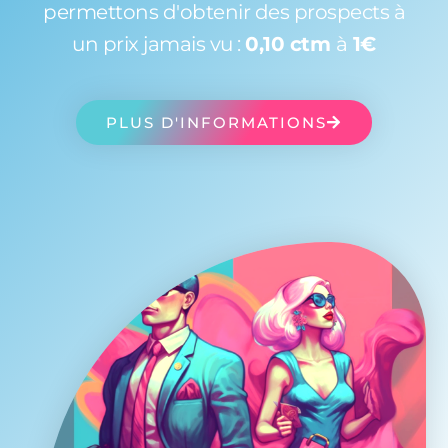
permettons d'obtenir des prospects à
un prix jamais vu :
0,10 ctm
à
1€
PLUS D'INFORMATIONS