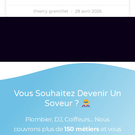
thierry gremillet
28 avril 2026
Vous Souhaitez Devenir Un
Soveur
?
Plombier, DJ, Coiffeurs... Nous
couvrons plus de
150 métiers
et vous