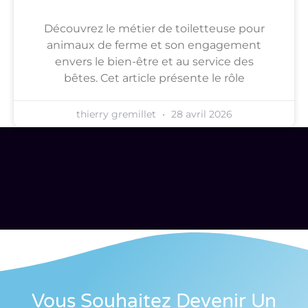
Découvrez le métier de toiletteuse pour
animaux de ferme et son engagement
envers le bien-être et au service des
bêtes. Cet article présente le rôle
thierry gremillet
28 avril 2026
Vous Souhaitez Devenir Un