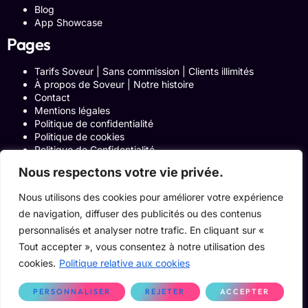
Blog
App Showcase
Pages
Tarifs Soveur | Sans commission | Clients illimités
À propos de Soveur | Notre histoire
Contact
Mentions légales
Politique de confidentialité
Politique de cookies
Politique de Confidentialité
Formulaire de contact
Nous respectons votre vie privée.
Blog
Notre histoire
Nous utilisons des cookies pour améliorer votre expérience
Programme Affiliation
de navigation, diffuser des publicités ou des contenus
Conditions générales d’utilisation
ACCUEIL
personnalisés et analyser notre trafic. En cliquant sur «
Onglets Zone Affilié
Tout accepter », vous consentez à notre utilisation des
Le Blog
cookies.
Politique relative aux cookies
Devenir pro
PERSONNALISER
REJETER
ACCEPTER