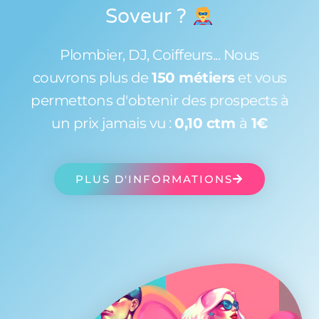
Soveur
?
Plombier, DJ, Coiffeurs... Nous
couvrons plus de
150 métiers
et vous
permettons d'obtenir des prospects à
un prix jamais vu :
0,10 ctm
à
1€
PLUS D'INFORMATIONS