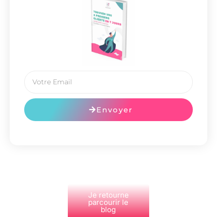
Envoyer
Je retourne
parcourir le
blog