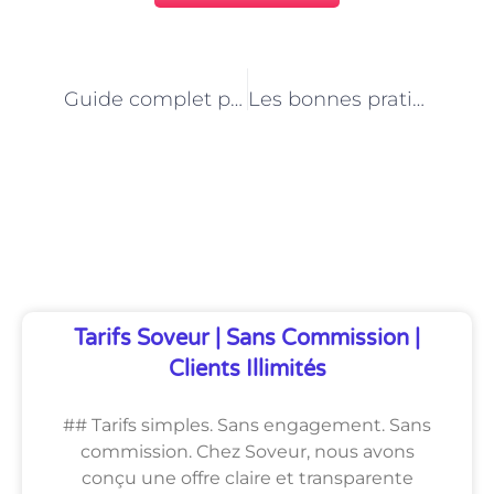
PRÉCÉDENT
NEXT
Guide complet pour trouver un emploi de développeur d’applications mobiles à Paris
Les bonnes pratiques en matière de sécurité des réseaux à Paris : rôle du consultant
Découvrez Également
Tarifs Soveur | Sans Commission |
Clients Illimités
## Tarifs simples. Sans engagement. Sans
commission. Chez Soveur, nous avons
conçu une offre claire et transparente