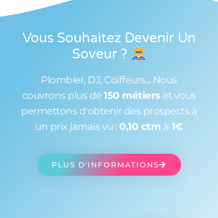
Vous Souhaitez Devenir Un
Soveur
?
Plombier, DJ, Coiffeurs... Nous
couvrons plus de
150 métiers
et vous
permettons d'obtenir des prospects à
un prix jamais vu :
0,10 ctm
à
1€
PLUS D'INFORMATIONS