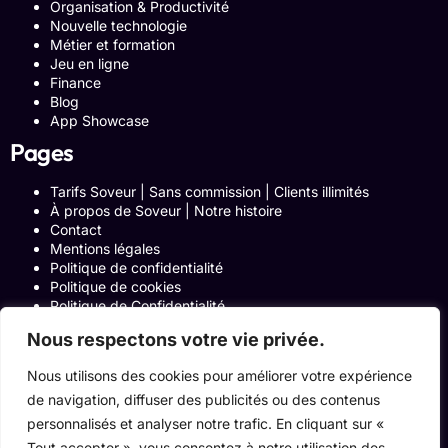
Organisation & Productivité
Nouvelle technologie
Métier et formation
Jeu en ligne
Finance
Blog
App Showcase
Pages
Tarifs Soveur | Sans commission | Clients illimités
À propos de Soveur | Notre histoire
Contact
Mentions légales
Politique de confidentialité
Politique de cookies
Politique de Confidentialité
Formulaire de contact
Nous respectons votre vie privée.
Blog
Notre histoire
Nous utilisons des cookies pour améliorer votre expérience
Programme Affiliation
de navigation, diffuser des publicités ou des contenus
Conditions générales d’utilisation
ACCUEIL
personnalisés et analyser notre trafic. En cliquant sur «
Onglets Zone Affilié
Tout accepter », vous consentez à notre utilisation des