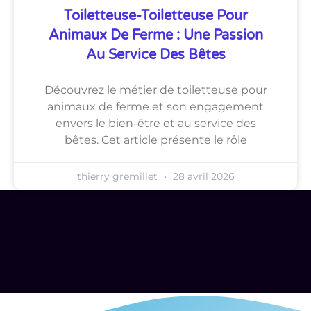
Toiletteuse-Toiletteuse Pour
Animaux De Ferme : Une Passion
Au Service Des Bêtes
Découvrez le métier de toiletteuse pour
animaux de ferme et son engagement
envers le bien-être et au service des
bêtes. Cet article présente le rôle
thierry gremillet
28 avril 2026