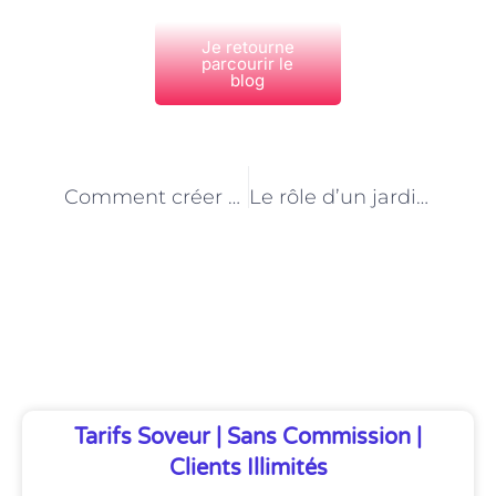
Je retourne
parcourir le
blog
PRÉCÉDENT
NEXT
Comment créer un jardin zen à Paris ? Les astuces d’un jardinier paysagiste à domicile
Le rôle d’un jardinier paysagiste dans la préservation de la biodiversité à Paris
Découvrez Également
Tarifs Soveur | Sans Commission |
Clients Illimités