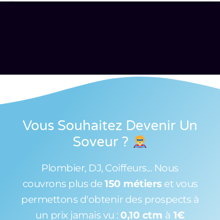
Vous Souhaitez Devenir Un
Soveur
?
Plombier, DJ, Coiffeurs... Nous
couvrons plus de
150 métiers
et vous
permettons d'obtenir des prospects à
un prix jamais vu :
0,10 ctm
à
1€