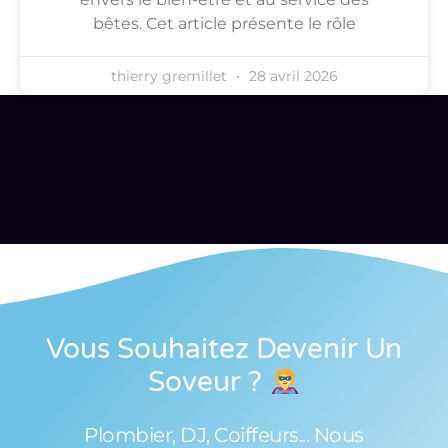
bêtes. Cet article présente le rôle
thierry gremillet
28 avril 2026
Vous Souhaitez Devenir Un
Soveur
?
Plombier, DJ, Coiffeurs... Nous