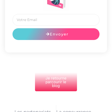
Envoyer
Je retourne
parcourir le
blog
PRÉCÉDENT
NEXT