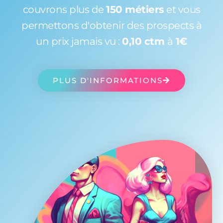
couvrons plus de
150 métiers
et vous
permettons d'obtenir des prospects à
un prix jamais vu :
0,10 ctm
à
1€
PLUS D'INFORMATIONS