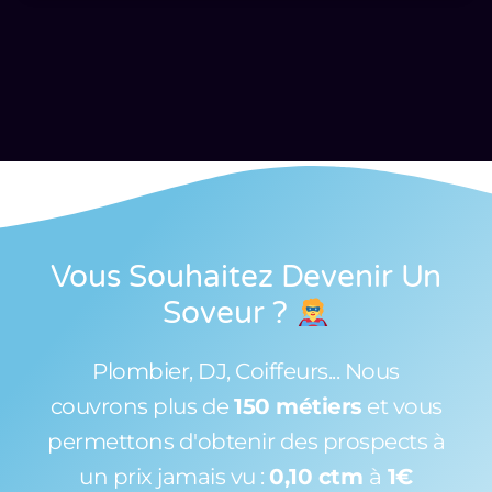
Vous Souhaitez Devenir Un
Soveur
?
Plombier, DJ, Coiffeurs... Nous
couvrons plus de
150 métiers
et vous
permettons d'obtenir des prospects à
un prix jamais vu :
0,10 ctm
à
1€