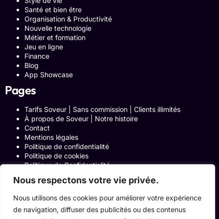
Style de vie
Santé et bien être
Organisation & Productivité
Nouvelle technologie
Métier et formation
Jeu en ligne
Finance
Blog
App Showcase
Pages
Tarifs Soveur | Sans commission | Clients illimités
À propos de Soveur | Notre histoire
Contact
Mentions légales
Politique de confidentialité
Politique de cookies
Politique de Confidentialité
Formulaire de contact
Nous respectons votre vie privée.
Blog
Notre histoire
Nous utilisons des cookies pour améliorer votre expérience
Programme Affiliation
de navigation, diffuser des publicités ou des contenus
Conditions générales d’utilisation