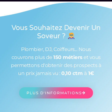
Vous Souhaitez Devenir Un
Soveur
?
Plombier, DJ, Coiffeurs... Nous
couvrons plus de
150 métiers
et vous
permettons d'obtenir des prospects à
un prix jamais vu :
0,10 ctm
à
1€
PLUS D'INFORMATIONS