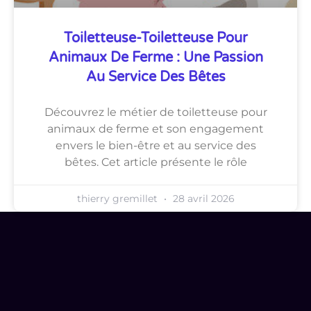
Toiletteuse-Toiletteuse Pour
Animaux De Ferme : Une Passion
Au Service Des Bêtes
Découvrez le métier de toiletteuse pour
animaux de ferme et son engagement
envers le bien-être et au service des
bêtes. Cet article présente le rôle
thierry gremillet
28 avril 2026