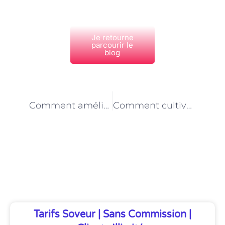
Je retourne
parcourir le
blog
PRÉCÉDENT
NEXT
Comment améliorer sa communication interpersonnelle grâce à un coach mental à Paris
Comment cultiver la confiance en soi avec l’aide d’un coach mental à Paris
Découvrez Également
Tarifs Soveur | Sans Commission |