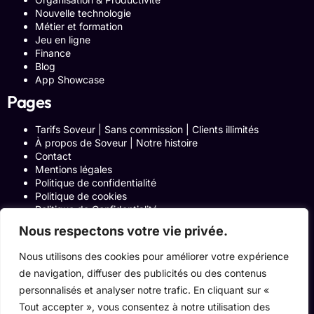
Nouvelle technologie
Métier et formation
Jeu en ligne
Finance
Blog
App Showcase
Pages
Tarifs Soveur | Sans commission | Clients illimités
À propos de Soveur | Notre histoire
Contact
Mentions légales
Politique de confidentialité
Politique de cookies
Politique de Confidentialité
Formulaire de contact
Nous respectons votre vie privée.
Blog
Notre histoire
Nous utilisons des cookies pour améliorer votre expérience
Programme Affiliation
de navigation, diffuser des publicités ou des contenus
Conditions générales d’utilisation
ACCUEIL
personnalisés et analyser notre trafic. En cliquant sur «
Onglets Zone Affilié
Tout accepter », vous consentez à notre utilisation des