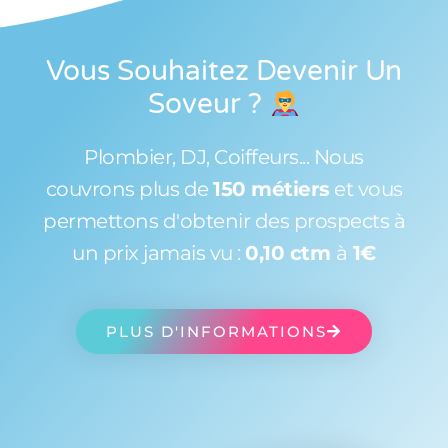
Vous Souhaitez Devenir Un
Soveur
?
Plombier, DJ, Coiffeurs... Nous
couvrons plus de
150 métiers
et vous
permettons d'obtenir des prospects à
un prix jamais vu :
0,10 ctm
à
1€
PLUS D'INFORMATIONS