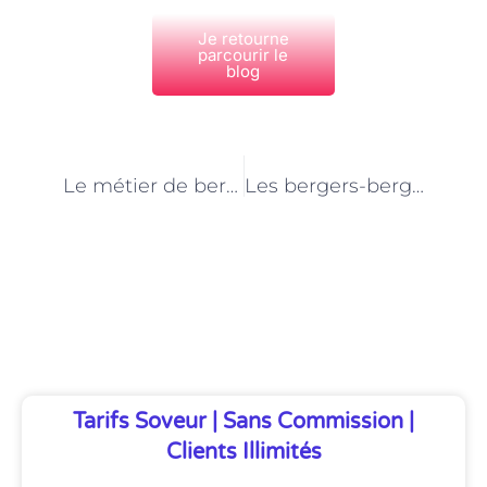
Je retourne
parcourir le
blog
PRÉCÉDENT
NEXT
Le métier de berger-bergère à Paris : Entre tradition pastorale et réalité citadine
Les bergers-bergères de Paris : Ambassadeurs de la vie rurale en milieu urbain
Découvrez Également
Tarifs Soveur | Sans Commission |
Clients Illimités