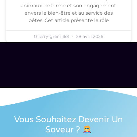
animaux de ferme et son engagement
envers le bien-être et au service des
bêtes. Cet article présente le rôle
thierry gremillet
28 avril 2026
Vous Souhaitez Devenir Un
Soveur
?