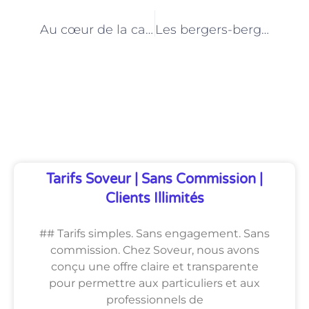
PRÉCÉDENT
NEXT
Au cœur de la capitale : La vie trépidante des bergers-bergères parisiens
Les bergers-bergères à Paris : Entre préservation du patrimoine et biodiversité
Découvrez Également
Tarifs Soveur | Sans Commission |
Clients Illimités
## Tarifs simples. Sans engagement. Sans
commission. Chez Soveur, nous avons
conçu une offre claire et transparente
pour permettre aux particuliers et aux
professionnels de