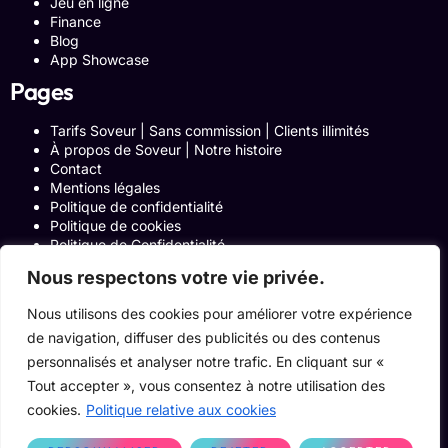
Jeu en ligne
Finance
Blog
App Showcase
Pages
Tarifs Soveur | Sans commission | Clients illimités
À propos de Soveur | Notre histoire
Contact
Mentions légales
Politique de confidentialité
Politique de cookies
Politique de Confidentialité
Formulaire de contact
Nous respectons votre vie privée.
Blog
Notre histoire
Nous utilisons des cookies pour améliorer votre expérience
Programme Affiliation
de navigation, diffuser des publicités ou des contenus
Conditions générales d’utilisation
ACCUEIL
personnalisés et analyser notre trafic. En cliquant sur «
Onglets Zone Affilié
Tout accepter », vous consentez à notre utilisation des
Le Blog
cookies.
Politique relative aux cookies
Devenir pro