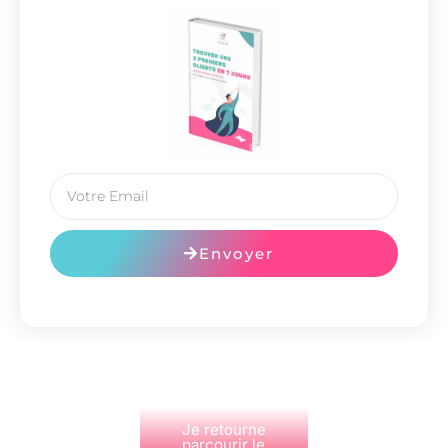
Envoyer
Je retourne
parcourir le