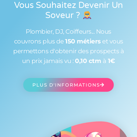
Vous Souhaitez Devenir Un
Soveur
?
Plombier, DJ, Coiffeurs... Nous
couvrons plus de
150 métiers
et vous
permettons d'obtenir des prospects à
un prix jamais vu :
0,10 ctm
à
1€
PLUS D'INFORMATIONS