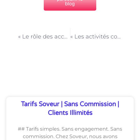
blog
PRÉCÉDENT
NEXT
« Le rôle des accompagnateurs dans la gestion des médicaments pour les personnes âgées à Paris »
« Les activités cognitives stimulantes pour les personnes âgées à Paris : astuces d’accompagnateurs »
Découvrez Également
Tarifs Soveur | Sans Commission |
Clients Illimités
## Tarifs simples. Sans engagement. Sans
commission. Chez Soveur, nous avons