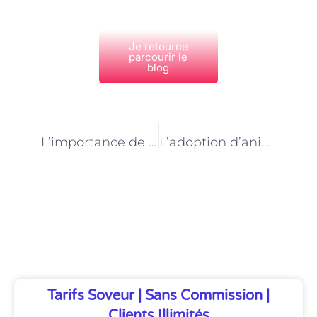
Je retourne
parcourir le
blog
PRÉCÉDENT
NEXT
L’importance de la coordination entre les refuges animaliers de Paris : la mission du Responsable
L’adoption d’animaux seniors: le soutien du Responsable de refuge animalier à Paris
Découvrez Également
Tarifs Soveur | Sans Commission |
Clients Illimités