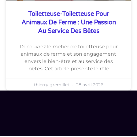
Toiletteuse-Toiletteuse Pour
Animaux De Ferme : Une Passion
Au Service Des Bêtes
Découvrez le métier de toiletteuse pour
animaux de ferme et son engagement
envers le bien-être et au service des
bêtes. Cet article présente le rôle
thierry gremillet
28 avril 2026