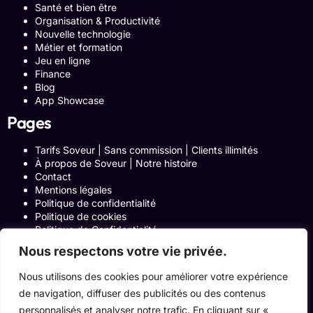
Santé et bien être
Organisation & Productivité
Nouvelle technologie
Métier et formation
Jeu en ligne
Finance
Blog
App Showcase
Pages
Tarifs Soveur | Sans commission | Clients illimités
À propos de Soveur | Notre histoire
Contact
Mentions légales
Politique de confidentialité
Politique de cookies
Politique de Confidentialité
Formulaire de contact
Nous respectons votre vie privée.
Blog
Notre histoire
Nous utilisons des cookies pour améliorer votre expérience
Programme Affiliation
de navigation, diffuser des publicités ou des contenus
Conditions générales d’utilisation
ACCUEIL
personnalisés et analyser notre trafic. En cliquant sur «