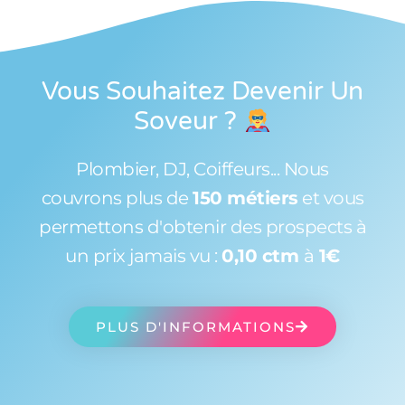
Vous Souhaitez Devenir Un
Soveur
?
Plombier, DJ, Coiffeurs... Nous
couvrons plus de
150 métiers
et vous
permettons d'obtenir des prospects à
un prix jamais vu :
0,10 ctm
à
1€
PLUS D'INFORMATIONS