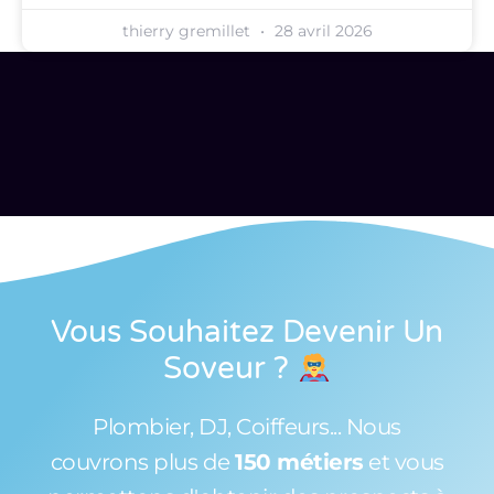
thierry gremillet
28 avril 2026
Vous Souhaitez Devenir Un
Soveur
?
Plombier, DJ, Coiffeurs... Nous
couvrons plus de
150 métiers
et vous