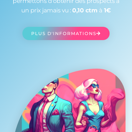
permettons d'obtenir des prospects à
un prix jamais vu :
0,10 ctm
à
1€
PLUS D'INFORMATIONS