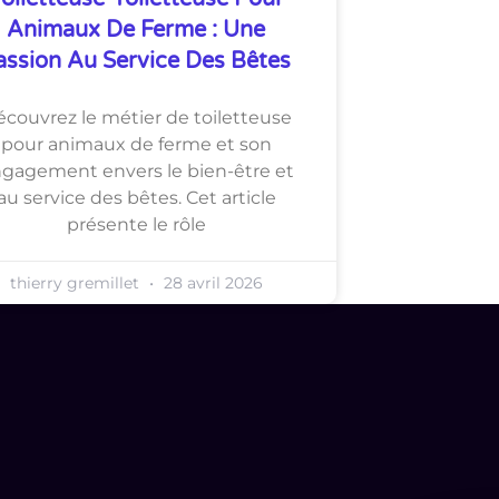
Animaux De Ferme : Une
assion Au Service Des Bêtes
couvrez le métier de toiletteuse
pour animaux de ferme et son
gagement envers le bien-être et
au service des bêtes. Cet article
présente le rôle
thierry gremillet
28 avril 2026