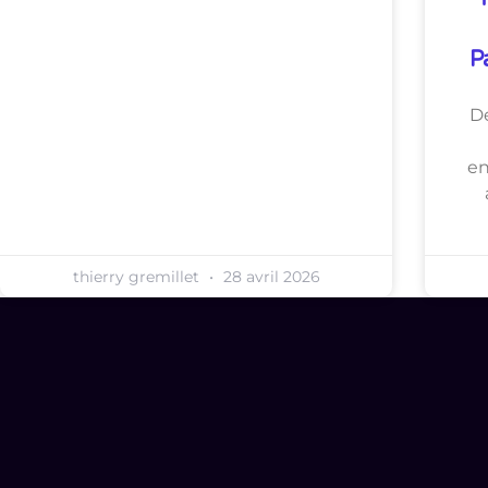
P
Dé
en
thierry gremillet
28 avril 2026