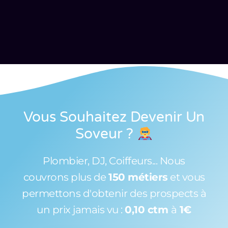
Vous Souhaitez Devenir Un
Soveur
?
Plombier, DJ, Coiffeurs... Nous
couvrons plus de
150 métiers
et vous
permettons d'obtenir des prospects à
un prix jamais vu :
0,10 ctm
à
1€