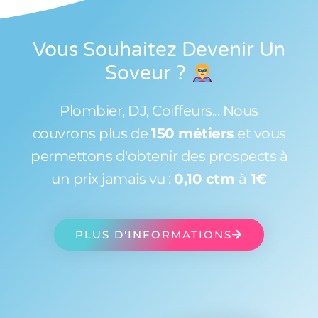
Vous Souhaitez Devenir Un
Soveur
?
Plombier, DJ, Coiffeurs... Nous
couvrons plus de
150 métiers
et vous
permettons d'obtenir des prospects à
un prix jamais vu :
0,10 ctm
à
1€
PLUS D'INFORMATIONS