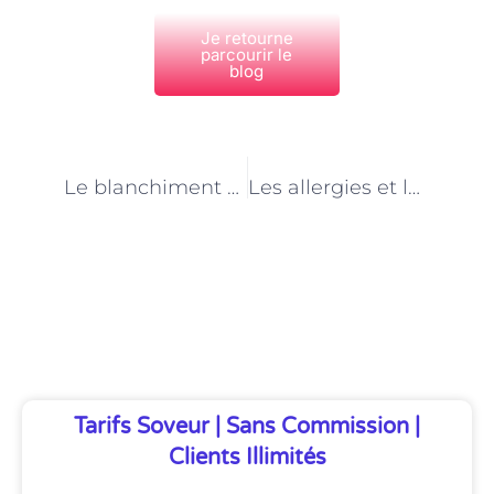
Je retourne
parcourir le
blog
PRÉCÉDENT
NEXT
Le blanchiment dentaire avant un événement spécial à Paris : conseils des spécialistes
Les allergies et le blanchiment dentaire à Paris : ce que vous devez savoir
Découvrez Également
Tarifs Soveur | Sans Commission |
Clients Illimités