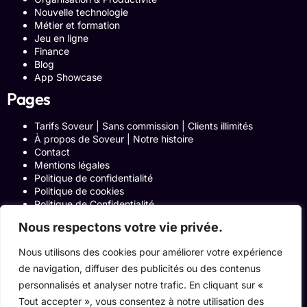
Nouvelle technologie
Métier et formation
Jeu en ligne
Finance
Blog
App Showcase
Pages
Tarifs Soveur | Sans commission | Clients illimités
À propos de Soveur | Notre histoire
Contact
Mentions légales
Politique de confidentialité
Politique de cookies
Politique de Confidentialité
Formulaire de contact
Nous respectons votre vie privée.
Blog
Notre histoire
Nous utilisons des cookies pour améliorer votre expérience
Programme Affiliation
de navigation, diffuser des publicités ou des contenus
Conditions générales d’utilisation
ACCUEIL
personnalisés et analyser notre trafic. En cliquant sur «
Onglets Zone Affilié
Tout accepter », vous consentez à notre utilisation des