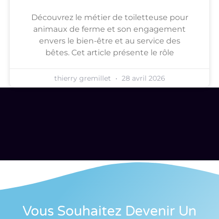
Découvrez le métier de toiletteuse pour
animaux de ferme et son engagement
envers le bien-être et au service des
bêtes. Cet article présente le rôle
thierry gremillet
28 avril 2026
Vous Souhaitez Devenir Un