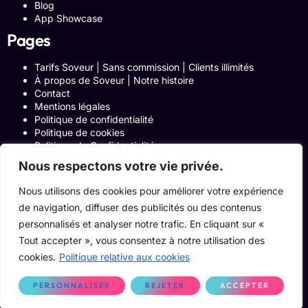
Blog
App Showcase
Pages
Tarifs Soveur | Sans commission | Clients illimités
À propos de Soveur | Notre histoire
Contact
Mentions légales
Politique de confidentialité
Politique de cookies
Politique de Confidentialité
Formulaire de contact
Nous respectons votre vie privée.
Blog
Notre histoire
Nous utilisons des cookies pour améliorer votre expérience
Programme Affiliation
de navigation, diffuser des publicités ou des contenus
Conditions générales d’utilisation
ACCUEIL
personnalisés et analyser notre trafic. En cliquant sur «
Onglets Zone Affilié
Tout accepter », vous consentez à notre utilisation des
Le Blog
cookies.
Politique relative aux cookies
Devenir pro
PERSONNALISER
REJETER
ACCEPTER