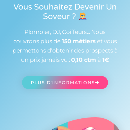
Vous Souhaitez Devenir Un
Soveur
?
Plombier, DJ, Coiffeurs... Nous
couvrons plus de
150 métiers
et vous
permettons d'obtenir des prospects à
un prix jamais vu :
0,10 ctm
à
1€
PLUS D'INFORMATIONS