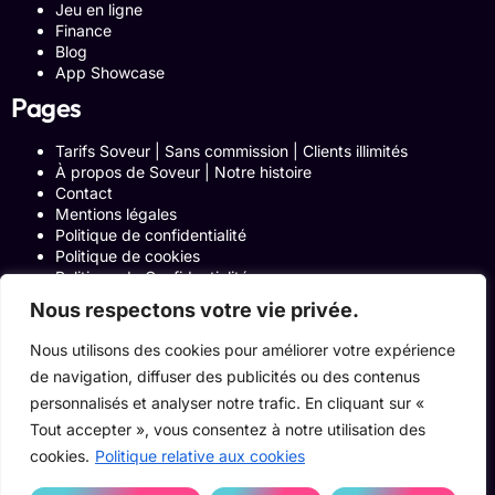
Jeu en ligne
Finance
Blog
App Showcase
Pages
Tarifs Soveur | Sans commission | Clients illimités
À propos de Soveur | Notre histoire
Contact
Mentions légales
Politique de confidentialité
Politique de cookies
Politique de Confidentialité
Formulaire de contact
Nous respectons votre vie privée.
Blog
Notre histoire
Nous utilisons des cookies pour améliorer votre expérience
Programme Affiliation
de navigation, diffuser des publicités ou des contenus
Conditions générales d’utilisation
personnalisés et analyser notre trafic. En cliquant sur «
ACCUEIL
Onglets Zone Affilié
Tout accepter », vous consentez à notre utilisation des
Le Blog
cookies.
Politique relative aux cookies
Devenir pro