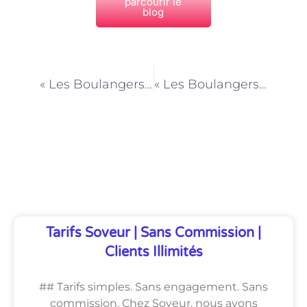
parcourir le
blog
PRÉCÉDENT
NEXT
« Les Boulangers et l’Engouement pour les Céréales Anciennes : Quinoa, Épeautre, etc. »
« Les Boulangers et la Technologie : Modernisation du Métier à Paris »
Découvrez Également
Tarifs Soveur | Sans Commission |
Clients Illimités
## Tarifs simples. Sans engagement. Sans
commission. Chez Soveur, nous avons