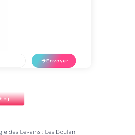
Envoyer
 blog
NEXT
« La Magie des Levains : Les Boulangers Parisiens et leur Savoir-Faire »