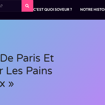
C’EST QUOI SOVEUR ?
NOTRE HISTO
De Paris Et
r Les Pains
x »
3