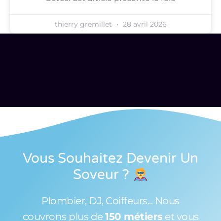
thierry gremillet
28 avril 2026
Vous Souhaitez Devenir Un
Soveur
?
Plombier, DJ, Coiffeurs... Nous
couvrons plus de
150 métiers
et vous