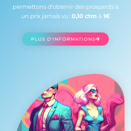
permettons d'obtenir des prospects à
un prix jamais vu :
0,10 ctm
à
1€
PLUS D'INFORMATIONS