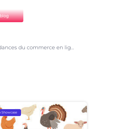
 blog
NEXT
Les tendances du commerce en ligne et leur impact sur le métier de livreur à Paris
p Showcase