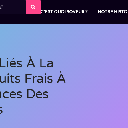
C’EST QUOI SOVEUR ?
NOTRE HISTO
Liés À La
uits Frais À
tuces Des
s