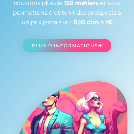
couvrons plus de
150 métiers
et vous
permettons d'obtenir des prospects à
un prix jamais vu :
0,10 ctm
à
1€
PLUS D'INFORMATIONS