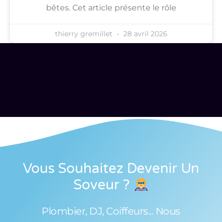
bêtes. Cet article présente le rôle
thierry gremillet
28 avril 2026
Vous Souhaitez Devenir Un
Soveur
?
Plombier, DJ, Coiffeurs... Nous