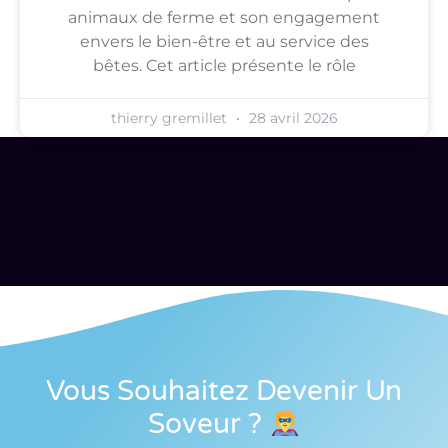
animaux de ferme et son engagement
envers le bien-être et au service des
bêtes. Cet article présente le rôle
thierry gremillet
28 avril 2026
Vous Souhaitez Devenir Un
Soveur
?