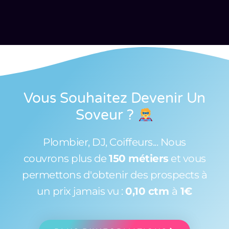
Vous Souhaitez Devenir Un
Soveur
?
Plombier, DJ, Coiffeurs... Nous
couvrons plus de
150 métiers
et vous
permettons d'obtenir des prospects à
un prix jamais vu :
0,10 ctm
à
1€