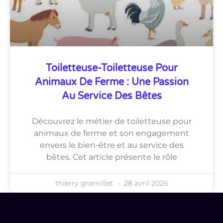
Toiletteuse-Toiletteuse Pour
Animaux De Ferme : Une Passion
Au Service Des Bêtes
Découvrez le métier de toiletteuse pour
animaux de ferme et son engagement
envers le bien-être et au service des
bêtes. Cet article présente le rôle
thierry gremillet
28 avril 2026