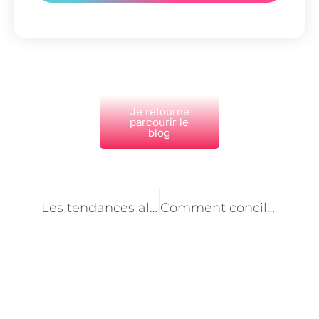
Je retourne
parcourir le
blog
PRÉCÉDENT
NEXT
Les tendances alimentaires dans les pensions pour chiens et chats
Comment concilier les besoins individuels des animaux en pension à Paris
Découvrez Également