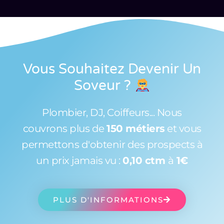
Vous Souhaitez Devenir Un
Soveur
?
Plombier, DJ, Coiffeurs... Nous
couvrons plus de
150 métiers
et vous
permettons d'obtenir des prospects à
un prix jamais vu :
0,10 ctm
à
1€
PLUS D'INFORMATIONS