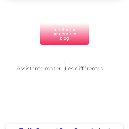
Je retourne
parcourir le
blog
PRÉCÉDENT
NEXT
Assistante maternelle à Paris : un métier au service du bien-être des enfants
Les différentes modalités d’accueil proposées par les assistantes maternelles à Paris
Découvrez Également