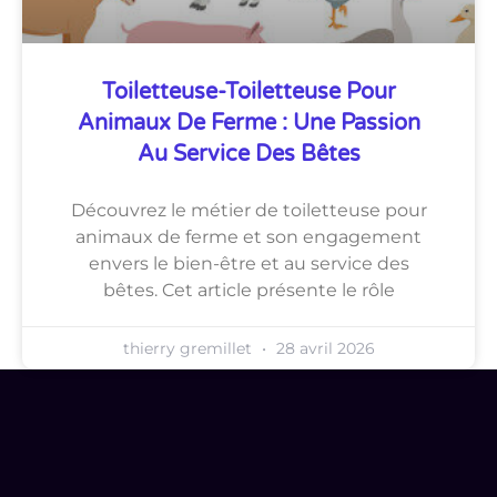
Toiletteuse-Toiletteuse Pour
Animaux De Ferme : Une Passion
Au Service Des Bêtes
Découvrez le métier de toiletteuse pour
animaux de ferme et son engagement
envers le bien-être et au service des
bêtes. Cet article présente le rôle
thierry gremillet
28 avril 2026