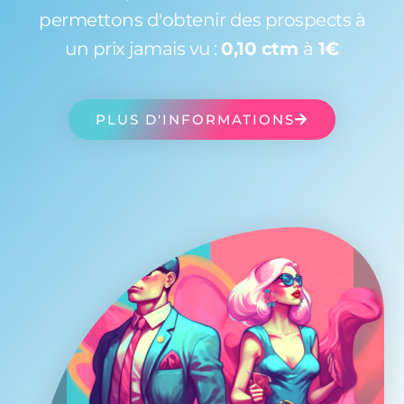
permettons d'obtenir des prospects à
un prix jamais vu :
0,10 ctm
à
1€
PLUS D'INFORMATIONS