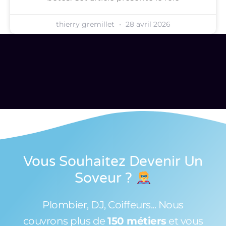
thierry gremillet
28 avril 2026
Vous Souhaitez Devenir Un
Soveur
?
Plombier, DJ, Coiffeurs... Nous
couvrons plus de
150 métiers
et vous