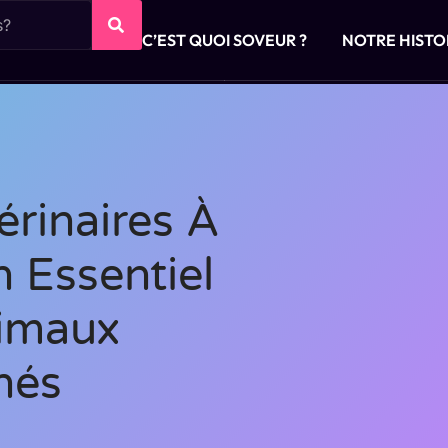
C’EST QUOI SOVEUR ?
NOTRE HISTO
érinaires À
n Essentiel
imaux
nés