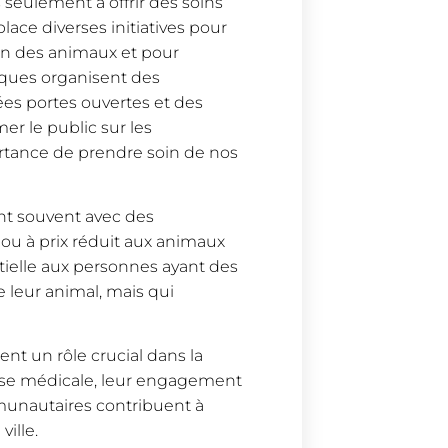
s seulement à offrir des soins
ace diverses initiatives pour
don des animaux et pour
iques organisent des
ées portes ouvertes et des
er le public sur les
rtance de prendre soin de nos
rent souvent avec des
s ou à prix réduit aux animaux
tielle aux personnes ayant des
 leur animal, mais qui
uent un rôle crucial dans la
ise médicale, leur engagement
mmunautaires contribuent à
ille.