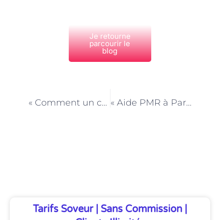
Je retourne
parcourir le
blog
PRÉCÉDENT
NEXT
« Comment un coach parental à Paris peut vous aider à prévenir le harcèlement scolaire »
« Aide PMR à Paris : des histoires inspirantes de solidarité et d’entraide »
Découvrez Également
Tarifs Soveur | Sans Commission |