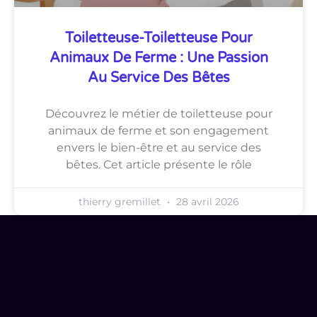
Toiletteuse-Toiletteuse Pour
Animaux De Ferme : Une Passion
Au Service Des Bêtes
Découvrez le métier de toiletteuse pour
animaux de ferme et son engagement
envers le bien-être et au service des
bêtes. Cet article présente le rôle
thierry gremillet
28 avril 2026