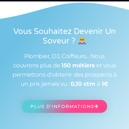
Vous Souhaitez Devenir Un
Soveur
?
Plombier, DJ, Coiffeurs... Nous
couvrons plus de
150 métiers
et vous
permettons d'obtenir des prospects à
un prix jamais vu :
0,10 ctm
à
1€
PLUS D'INFORMATIONS